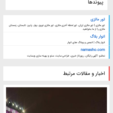
پیوندها
تور مالزی
تور مالزی | تور مالزی ارزان، تور لحظه آخری مالزی، تور مالزی نوروز، بهار، پاییز، تابستان، زمستان
مالزی را از ما بخواهید.
انوار بلاگ
انوار بلاگ | انجمن و وبلاگ های انوار
namasho.com
نماشو: آگهی رایگان، رپورتاژ خبری، طراحی سایت، سئو و بهینه سازی وبسایت
اخبار و مقالات مرتبط