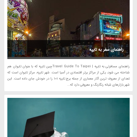
راهنمای سفر به تایپه
راهنمای مسافرتی به تایپه | Travel Guide To Taipeiچین تایپه که با عنوان تایوان هم
شناخته می شود، یکی از مراکز برتر اقتصادی در آسیا است. شهر تایپه، مرکز تایوان است که
تعدای از معروف ترین آثار معماری از جمله برج تایپه 101 را در خودش جای داده است. این
شهر بازارهای شبانه رنگارنگ و معروفی دارد که...