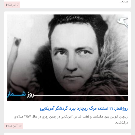
علت...
7 آذر 1403
روزشمار: 21 اسفند؛ مرگ ریچارد بیرد گردشگر آمریکایی
ریچارد ایولین بیرد مکتشف و قطب شناس آمریکایی در چنین روزی در سال 1957 میلادی
درگذشت.
19 آبان 1403