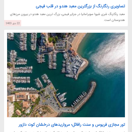
تصاویری رنگارنگ از بزرگترین معبد هندو در قلب فیجی
معبد رنگارنگ شری شیوا سوبرامانیا در جزایر فیجی، بزرگ ترین معبد هندو در بیرون مرزهای
هندوستان است.
22 دی 1403
تور مجازی فریوس و سنت رافائل؛ مرواریدهای درخشان کوت دازور