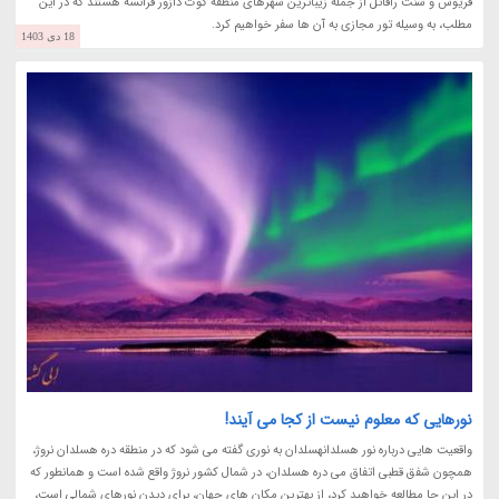
فریوس و سنت رافائل از جمله زیباترین شهرهای منطقه کوت دازور فرانسه هستند که در این
مطلب، به وسیله تور مجازی به آن ها سفر خواهیم کرد.
18 دی 1403
نورهایی که معلوم نیست از کجا می آیند!
واقعیت هایی درباره نور هسلدانهسلدان به نوری گفته می شود که در منطقه دره هسلدان نروژ،
همچون شفق قطبی اتفاق می دره هسلدان، در شمال کشور نروژ واقع شده است و همانطور که
در این جا مطالعه خواهید کرد، از بهترین مکان های جهان، برای دیدن نورهای شمالی است،