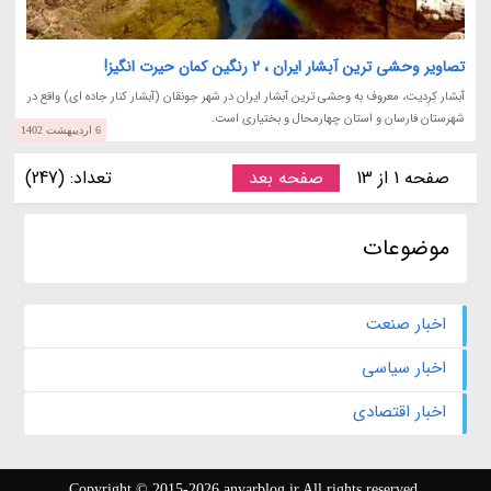
تصاویر وحشی ترین آبشار ایران ، 2 رنگین کمان حیرت انگیز!
آبشار کِرِدیت، معروف به وحشی ترین آبشار ایران در شهر جونقان (آبشار کنار جاده ای) واقع در
شهرستان فارسان و استان چهارمحال و بختیاری است.
6 اردیبهشت 1402
صفحه 1 از 13
صفحه بعد
تعداد: (247)
موضوعات
اخبار صنعت
اخبار سیاسی
اخبار اقتصادی
Copyright © 2015-2026 anvarblog.ir All rights reserved.