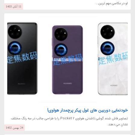
او در عکاسی مهم ترین...
11 آبان 1403
خودنمایی دوربین های غول پیکر پرچمدار هواوی!
تصاویر فاش شده، گوشی تاشدنی هواوی Pocket 2 را با طراحی جالب در سه رنگ مختلف
نشان می دهند.
24 بهمن 1402