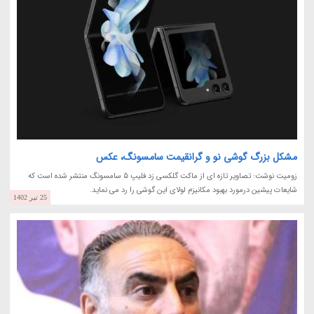
مشکل بزرگ گوشی نو و گرانقیمت سامسونگ، عکس
زومیت نوشت: تصاویر تازه ای از ماکت گلکسی زد فلیپ 5 سامسونگ منتشر شده است که
شایعات پیشین درمورد بهبود مکانیزم لولای این گوشی را رد می نماید.
25 تیر 1402