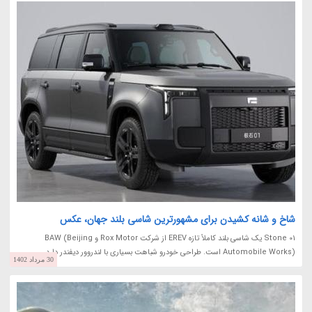
شاخ و شانه کشیدن برای مشهورترین شاسی بلند جهان، عکس
Stone 01 یک شاسی بلند کاملاً تازه EREV از شرکت Rox Motor و BAW (Beijing
Automobile Works) است. طراحی خودرو شباهت بسیاری با لندروور دیفندر دارد.
30 مرداد 1402