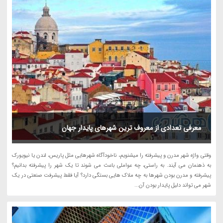
معرفی تعدادی از معروف ترین شهرهای پایدار جهان
وقتی واژه شهر مدرن و پیشرفته را میشنویم، ناخودآگاه شهرهایی مثل پاریس، لندن یا نیویورک
به ذهنمان می آیند. به راستی، چه عواملی باعث می شوند تا یک شهر را پیشرفته بدانیم؟
پیشرفته و مدرن بودن شهرها به چه ملاک هایی بستگی دارد؟ آیا فقط پیشرفت صنعتی در یک
شهر می تواند دلیل پایدار بودن آن...