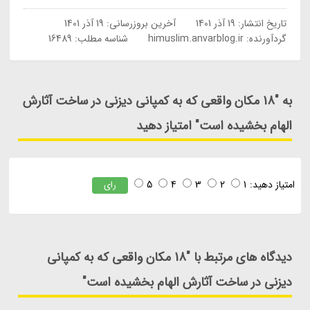
تاریخ انتشار:
19 آذر 1401
آخرین بروزرسانی:
19 آذر 1401
گردآورنده:
himuslim.anvarblog.ir
شناسه مطلب: 16489
به "18 مکان واقعی که به کمپانی دیزنی در ساخت آثارش
الهام بخشیده است" امتیاز دهید
امتیاز دهید:
1
2
3
4
5
رای
دیدگاه های مرتبط با "18 مکان واقعی که به کمپانی
دیزنی در ساخت آثارش الهام بخشیده است"