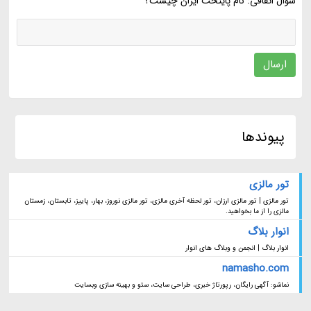
سوال اتفاقی: نام پایتخت ایران چیست؟
ارسال
پیوندها
تور مالزی
تور مالزی | تور مالزی ارزان، تور لحظه آخری مالزی، تور مالزی نوروز، بهار، پاییز، تابستان، زمستان
مالزی را از ما بخواهید.
انوار بلاگ
انوار بلاگ | انجمن و وبلاگ های انوار
namasho.com
نماشو: آگهی رایگان، رپورتاژ خبری، طراحی سایت، سئو و بهینه سازی وبسایت