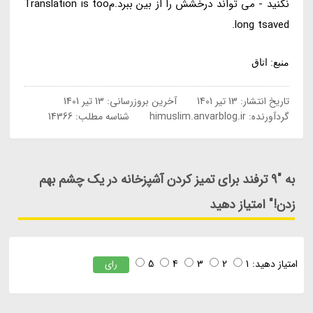
نکنید - می تواند درخشش را از بین ببرد.مTranslation is too
long tsaved.
منبع: اتاق
تاریخ انتشار:
13 تیر 1401
آخرین بروزرسانی:
13 تیر 1401
گردآورنده:
himuslim.anvarblog.ir
شناسه مطلب: 14366
به "9 ترفند برای تمیز کردن آشپزخانه در یک چشم بهم
زدن!" امتیاز دهید
امتیاز دهید:
1
2
3
4
5
رای