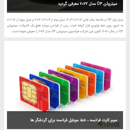
سیتروئن C3 مدل 2022 معرفی گردید
نسل اول C3 در فاصله سال های 2002 تا 2009، نسل دوم از 2009 تا 2016 و نسل سوم از 2016 تا
به امروز روی خط فراوری قرار گرفته است. پس از طراحی دوباره هاچ بک کامپکت سیتروئن
C3 در سال 2020، اکنون این شرکت فرانسوی سیتروئن C3 مدل 2022 را معرفی نموده است.
سیم کارت فرانسه ، خط موبایل فرانسه برای گردشگر ها